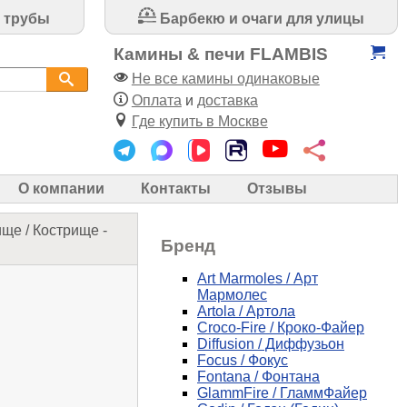
 трубы
Барбекю и очаги для улицы
Камины & печи FLAMBIS
Не все камины одинаковые
Оплата
и
доставка
Где купить в Москве
О компании
Контакты
Отзывы
ище
/
Кострище -
Бренд
Art Marmoles / Арт
Мармолес
Artola / Артола
Croco-Fire / Кроко-Файер
Diffusion / Диффузьон
Focus / Фокус
Fontana / Фонтана
GlammFire / ГламмФайер