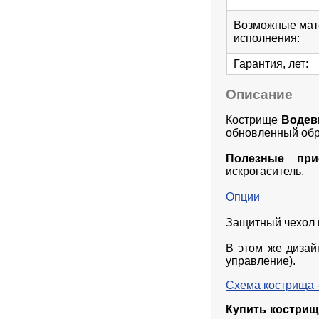
Возможные ма
исполнения
:
Гарантия, лет
:
Описание
Кострище
Водеви
обновленный обр
Полезные прис
искрогаситель.
Опции
Защитный чехол 
В этом же диза
управление).
Схема кострища -
Купить кострище