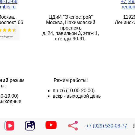
38-13-68
+7 (49
mbis.ru
regio
Москва,
ЦДиИ "Экспострой"
1192
оспект, 66
Москва, Нахимовский
Ленински
проспект,
д. 24, павильон 3, этаж 1,
стенды 90-91
ний
режим
Режим работы:
ты:
пн
-сб
(10.00-20.00)
30-19.00)
вскр - выходной день
- выходные
+7 (929) 530-03-77