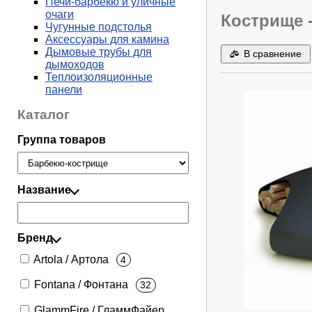
Печи-барбекю и уличные
очаги
Кострище -
Чугунные подстолья
Аксессуары для камина
Дымовые трубы для
В сравнение
дымоходов
Теплоизоляционные
панели
Каталог
Группа товаров
Название
Бренд
Artola / Артола
4
Fontana / Фонтана
32
GlammFire / ГламмФайер