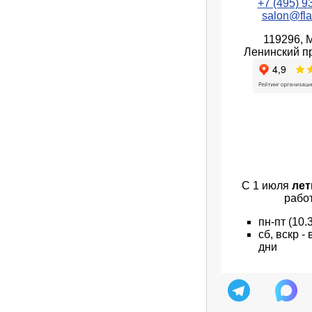
+7 (495) 9
salon@fla
119296, 
Ленинский пр
С 1 июля
лет
рабо
пн
-пт
(10.
сб, вскр 
дни