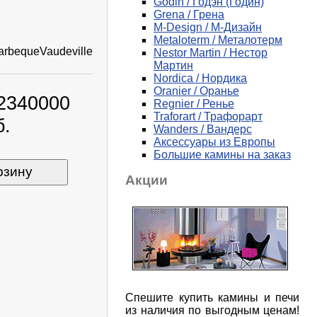
Godin / Годэн (Годин)
Grena / Грена
M-Design / М-Дизайн
Metaloterm / Металотерм
arbequeVaudeville
Nestor Martin / Нестор
Мартин
Nordica / Нордика
Oranier / Оранье
 2340000
Regnier / Ренье
Traforart / Трафорарт
б.
Wanders / Вандерс
Аксессуары из Европы
Большие камины на заказ
рзину
Акции
Спешите купить камины и печи
из наличия по выгодным ценам!