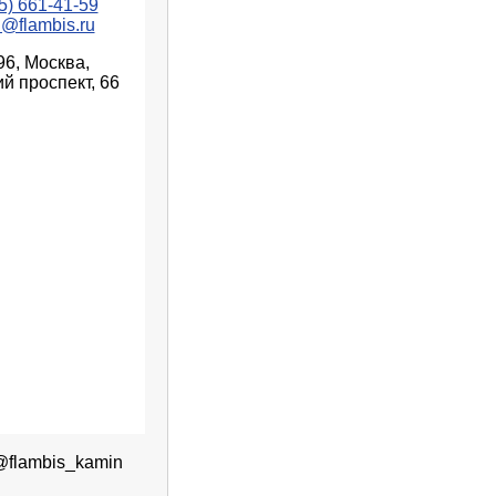
5) 661-41-59
n@flambis.ru
96, Москва,
й проспект, 66
@flambis_kamin