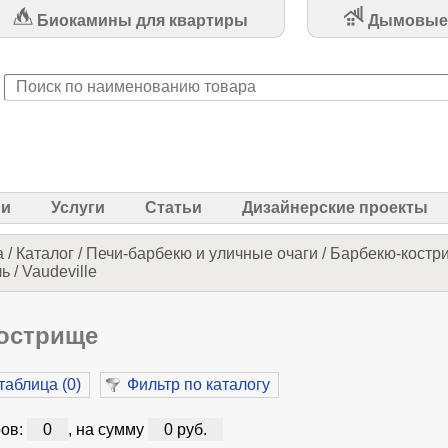
Биокамины для квартиры
Дымовые
ии
Услуги
Статьи
Дизайнерские проекты
а
/
Каталог
/
Печи-барбекю и уличные очаги
/
Барбекю-костр
 / Vaudeville
острище
таблица (
0
)
Фильтр по каталогу
ов:
0
, на сумму
0 руб.