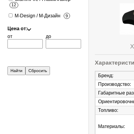
12
M-Design / М-Дизайн
9
Цена от:
от
до
Х
Характерист
Бренд
:
Производство
:
Габаритные ра
Ориентировочны
Топливо
:
Материалы
: