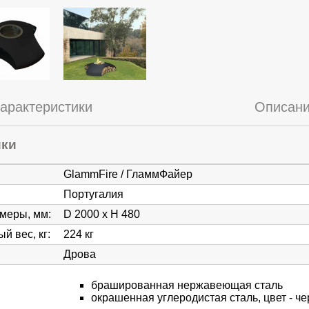
арактеристики
Описан
ики
GlammFire / ГламмФайер
Португалия
змеры, мм
:
D 2000 х Н 480
й вес, кг
:
224 кг
Дрова
брашированная нержавеющая сталь
окрашенная углеродистая сталь, цвет - ч