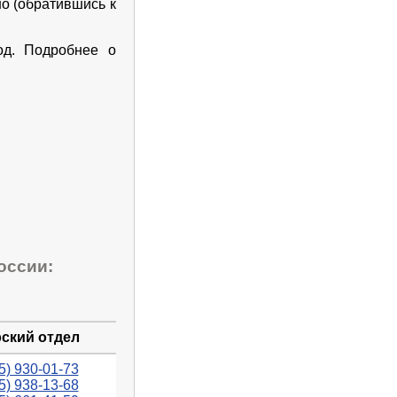
но (обратившись к
од. Подробнее о
оссии:
ский отдел
5) 930-01-73
5) 938-13-68