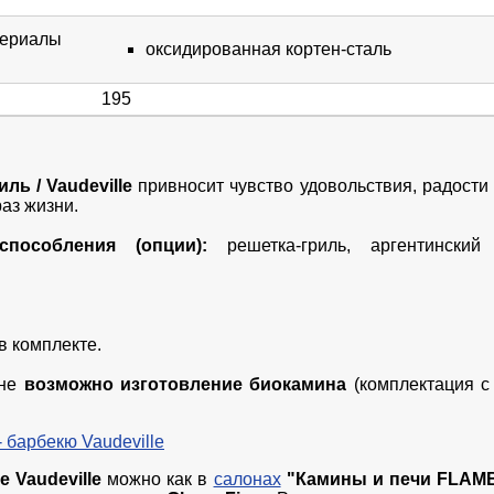
териалы
оксидированная кортен-сталь
195
ль / Vaudeville
привносит чувство удовольствия, радости
аз жизни.
пособления (опции):
решетка-гриль, аргентинский
в комплекте.
йне
возможно изготовление биокамина
(комплектация с 
 барбекю Vaudeville
 Vaudeville
можно как в
салонах
"Камины и печи FLAM