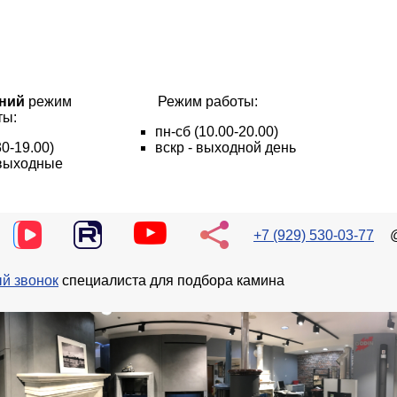
ний
режим
Режим работы:
ты:
пн
-сб
(10.00-20.00)
30-19.00)
вскр - выходной день
- выходные
+7 (929) 530-03-77
й звонок
специалиста для подбора камина