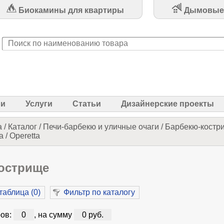
Биокамины для квартиры
Дымовые
ии
Услуги
Статьи
Дизайнерские проекты
а
/
Каталог
/
Печи-барбекю и уличные очаги
/
Барбекю-костр
 / Operetta
острище
таблица (
0
)
Фильтр по каталогу
ов:
0
, на сумму
0 руб.