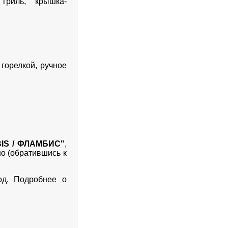
 гриль, крышка-
горелкой, ручное
IS / ФЛАМБИС"
,
но (обратившись к
од. Подробнее о