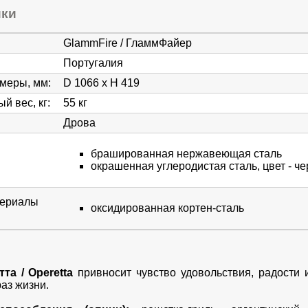
ики
GlammFire / ГламмФайер
Португалия
змеры, мм
:
D 1066 х Н 419
й вес, кг
:
55 кг
Дрова
брашированная нержавеющая сталь
окрашенная углеродистая сталь, цвет - ч
териалы
оксидированная кортен-сталь
та / Operetta
привносит чувство удовольствия, радости
аз жизни.