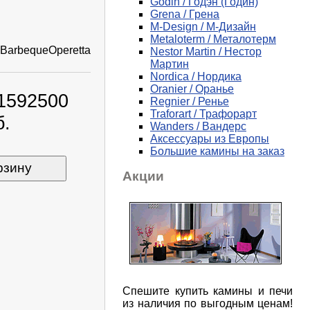
Godin / Годэн (Годин)
Grena / Грена
M-Design / М-Дизайн
Metaloterm / Металотерм
BarbequeOperetta
Nestor Martin / Нестор
Мартин
Nordica / Нордика
Oranier / Оранье
 1592500
Regnier / Ренье
Traforart / Трафорарт
б.
Wanders / Вандерс
Аксессуары из Европы
Большие камины на заказ
рзину
Акции
Спешите купить камины и печи
из наличия по выгодным ценам!