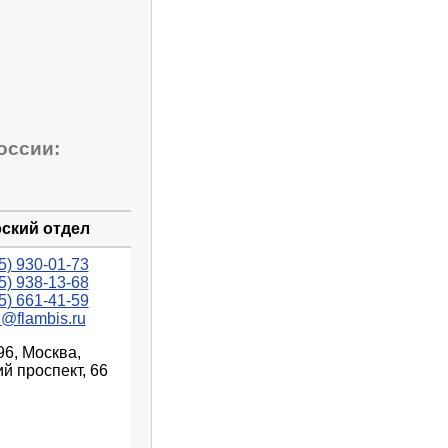
оссии:
ский отдел
5) 930-01-73
5) 938-13-68
5) 661-41-59
n@flambis.ru
96, Москва,
й проспект, 66