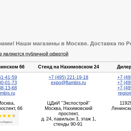
нами! Наши магазины в Москве. Доставка по Р
не являются публичной офертой
нинском 66
Стенд на Нахимовском 24
Дилер
61-41-59
+7 (495) 221-19-18
+7 (49
30-01-73
expo@flambis.ru
+7 (49
38-13-68
+7 (49
mbis.ru
regio
Москва,
ЦДиИ "Экспострой"
1192
оспект, 66
Москва, Нахимовский
Ленински
проспект,
д. 24, павильон 3, этаж 1,
стенды 90-91