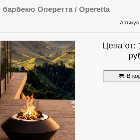
 барбекю Оперетта / Operetta
Артикул
Цена от:
ру
В ко