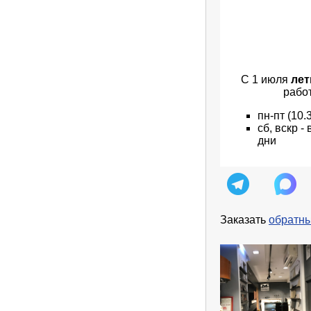
С 1 июля
лет
рабо
пн
-пт
(10.
сб, вскр 
дни
Заказать
обратны