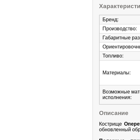
Характерист
Бренд
:
Производство
:
Габаритные ра
Ориентировочны
Топливо
:
Материалы
:
Возможные ма
исполнения
:
Описание
Кострище
Оперет
обновленный обр