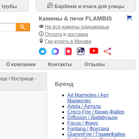
 трубы
Барбекю и очаги для улицы
Камины & печи FLAMBIS
Не все камины одинаковые
Оплата
и
доставка
Где купить в Москве
О компании
Контакты
Отзывы
ище
/
Кострище -
Бренд
Art Marmoles / Арт
Мармолес
Artola / Артола
Croco-Fire / Кроко-Файер
Diffusion / Диффузьон
Focus / Фокус
Fontana / Фонтана
GlammFire / ГламмФайер