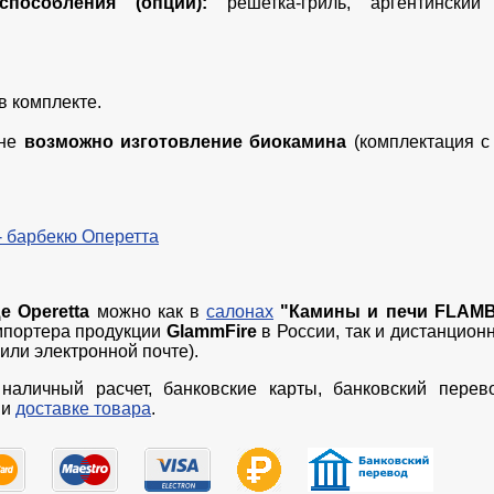
пособления (опции):
решетка-гриль, аргентинский
в комплекте.
йне
возможно изготовление биокамина
(комплектация с 
- барбекю Оперетта
е Operetta
можно как в
салонах
"Камины и печи FLAMB
мпортера продукции
GlammFire
в России, так и дистанцион
или электронной почте).
наличный расчет, банковские карты, банковский перев
и
доставке товара
.