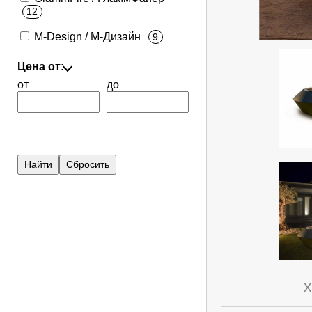
12
M-Design / М-Дизайн
9
Цена от:
от
до
Х