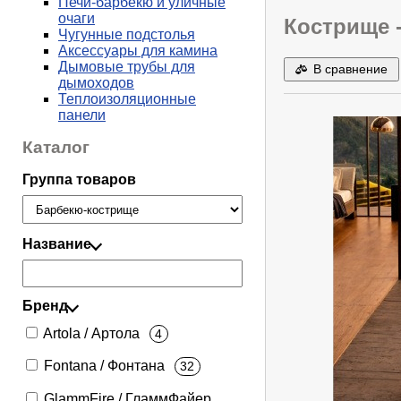
Печи-барбекю и уличные
очаги
Кострище -
Чугунные подстолья
Аксессуары для камина
Дымовые трубы для
В сравнение
дымоходов
Теплоизоляционные
панели
Каталог
Группа товаров
Название
Бренд
Artola / Артола
4
Fontana / Фонтана
32
GlammFire / ГламмФайер