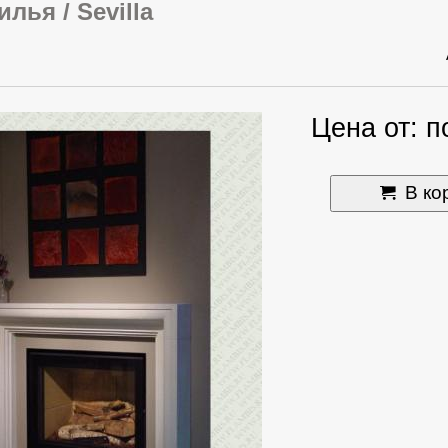
лья / Sevilla
Цена от: п
В ко