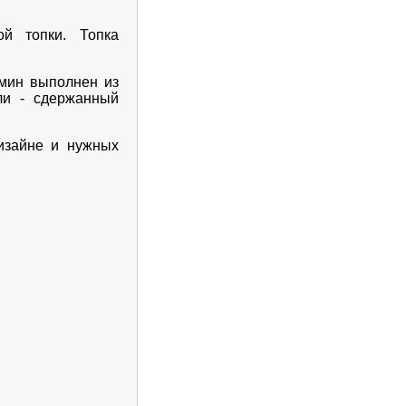
ой топки. Топка
амин выполнен из
ли - сдержанный
изайне и нужных