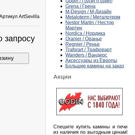
Godin / Годэн (Годин)
Grena / Грена
M-Design / М-Дизайн
Артикул
ArtSevilla
Metaloterm / Металотерм
Nestor Martin / Нестор
Мартин
Nordica / Нордика
о запросу
Oranier / Оранье
Regnier / Ренье
Traforart / Трафорарт
Wanders / Вандерс
рзину
Аксессуары из Европы
Большие камины на заказ
Акции
Спешите купить камины и печи
из наличия по выгодным ценам!