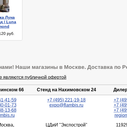
ка Луна
д / Luna
amond
120 руб.
нами! Наши магазины в Москве. Доставка по Р
не являются публичной офертой
нинском 66
Стенд на Нахимовском 24
Дилер
61-41-59
+7 (495) 221-19-18
+7 (49
30-01-73
expo@flambis.ru
+7 (49
38-13-68
+7 (49
mbis.ru
regio
Москва,
ЦДиИ "Экспострой"
1192