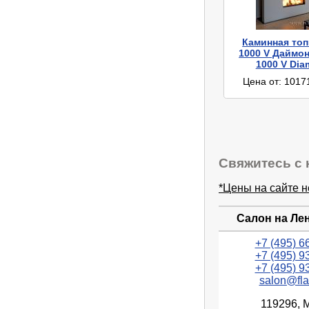
Каминная топ
1000 V Даймон
1000 V Di
Цена от: 1017
Свяжитесь с 
*Цены на сайте 
Салон на Ле
+7 (495) 6
+7 (495) 9
+7 (495) 9
salon@fla
119296, 