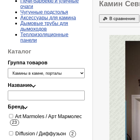
Печи-барбекю и уличные
Камин Севи
очаги
Чугунные подстолья
Аксессуары для камина
В сравнение
Дымовые трубы для
дымоходов
Теплоизоляционные
панели
Каталог
Группа товаров
Название
Бренд
Art Marmoles / Арт Мармолес
23
Diffusion / Диффузьон
2