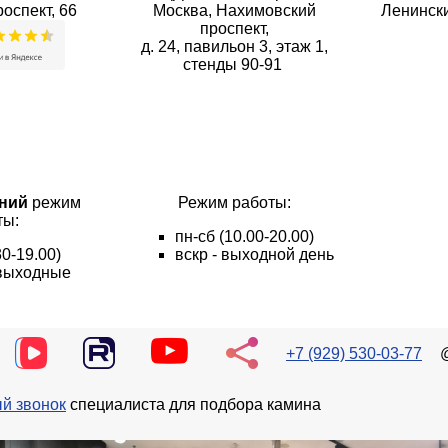
оспект, 66
Москва, Нахимовский
Ленински
проспект,
д. 24, павильон 3, этаж 1,
стенды 90-91
ний
режим
Режим работы:
ты:
пн
-сб
(10.00-20.00)
30-19.00)
вскр - выходной день
- выходные
+7 (929) 530-03-77
й звонок
специалиста для подбора камина