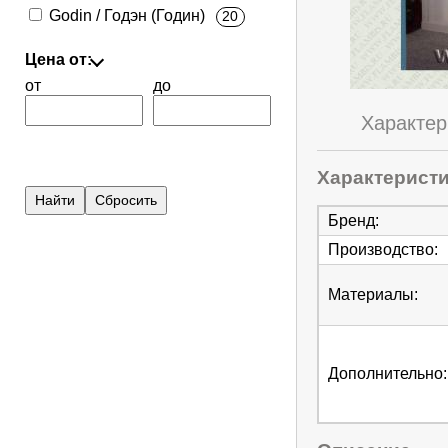
Godin / Годэн (Годин)
20
Цена от:
от
до
Характер
Характерист
Бренд
:
Производство
:
Материалы
:
Дополнительно
: