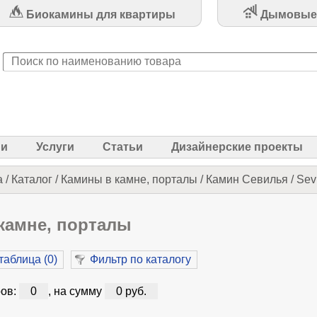
Биокамины для квартиры
Дымовые
ии
Услуги
Статьи
Дизайнерские проекты
а
/
Каталог
/
Камины в камне, порталы
/
Камин Севилья / Sevi
камне, порталы
таблица (
0
)
Фильтр по каталогу
ов:
0
, на сумму
0 руб.