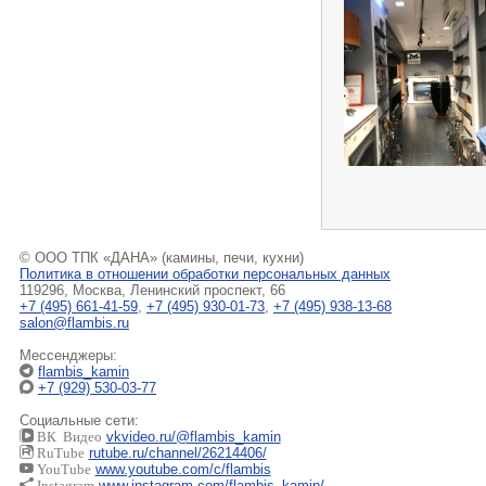
© ООО ТПК «ДАНА» (камины, печи, кухни)
Политика в отношении обработки персональных данных
119296, Москва, Ленинский проспект, 66
+7 (495) 661-41-59
,
+7 (495) 930-01-73
,
+7 (495) 938-13-68
salon@flambis.ru
Мессенджеры:
flambis_kamin
+7 (929) 530-03-77
Социальные сети:
ВК Видео
vkvideo.ru/@flambis_kamin
RuTube
rutube.ru/channel/26214406/
YouTube
www.youtube.com/c/flambis
Instagram
www.instagram.com/flambis_kamin/