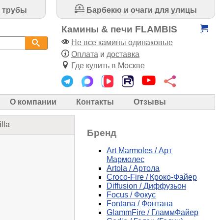
 трубы
Барбекю и очаги для улицы
Камины & печи FLAMBIS
Не все камины одинаковые
Оплата
и
доставка
Где купить в Москве
О компании
Контакты
Отзывы
lla
Бренд
Art Marmoles / Арт
Мармолес
Artola / Артола
Croco-Fire / Кроко-Файер
Diffusion / Диффузьон
Focus / Фокус
Fontana / Фонтана
GlammFire / ГламмФайер