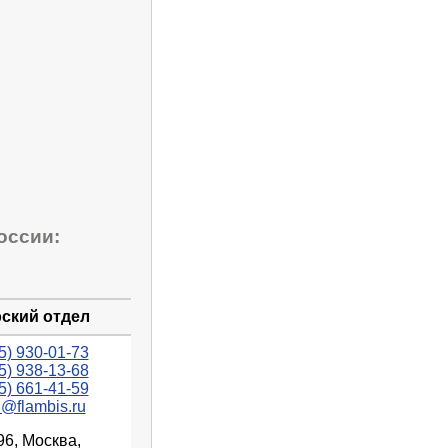
оссии:
ский отдел
5) 930-01-73
5) 938-13-68
5) 661-41-59
n@flambis.ru
96, Москва,