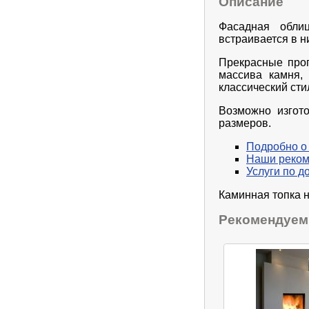
Описание
Фасадная облиц
встраивается в н
Прекрасные проп
массива камня,
классический сти
Возможно изгот
размеров.
Подробно о
Наши реко
Услуги по д
Каминная топка н
Рекомендуем