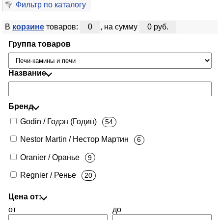
Фильтр по каталогу
В
корзине
товаров:
0
, на сумму
0 руб.
Группа товаров
Название
Бренд
Godin / Годэн (Годин)
54
Nestor Martin / Нестор Мартин
6
Oranier / Оранье
9
Regnier / Ренье
20
Цена от:
от
до