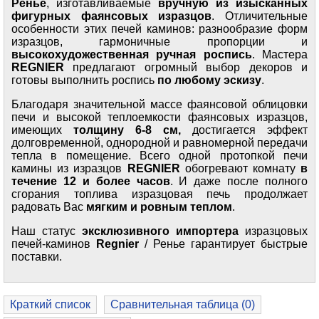
Ренье
, изготавливаемые
вручную из изысканных
фигурных фаянсовых изразцов
. Отличительные
особенности этих печей каминов: разнообразие форм
изразцов, гармоничные пропорции и
высокохудожественная ручная роспись
. Мастера
REGNIER
предлагают огромный выбор декоров и
готовы выполнить роспись
по любому эскизу
.
Благодаря значительной массе фаянсовой облицовки
печи и высокой теплоемкости фаянсовых изразцов,
имеющих
толщину 6-8 см,
достигается эффект
долговременной, однородной и равномерной передачи
тепла в помещение. Всего одной протопкой печи
камины из изразцов
REGNIER
обогревают комнату
в
течение 12 и более часов
. И даже после полного
сгорания топлива изразцовая печь продолжает
радовать Вас
мягким и ровным теплом
.
Наш статус
эксклюзивного импортера
изразцовых
печей-каминов
Regnier
/ Ренье гарантирует быстрые
поставки.
Краткий список
Сравнительная таблица (
0
)