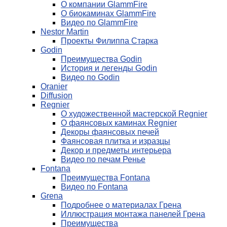
О компании GlammFire
О биокаминах GlammFire
Видео по GlammFire
Nestor Martin
Проекты Филиппа Старка
Godin
Преимущества Godin
История и легенды Godin
Видео по Godin
Oranier
Diffusion
Regnier
О художественной мастерской Regnier
О фаянсовых каминах Regnier
Декоры фаянсовых печей
Фаянсовая плитка и изразцы
Декор и предметы интерьера
Видео по печам Ренье
Fontana
Преимущества Fontana
Видео по Fontana
Grena
Подробнее о материалах Грена
Иллюстрация монтажа панелей Грена
Преимущества