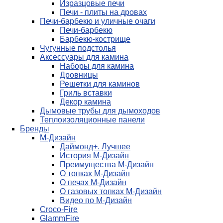
Изразцовые печи
Печи - плиты на дровах
Печи-барбекю и уличные очаги
Печи-барбекю
Барбекю-кострище
Чугунные подстолья
Аксессуары для камина
Наборы для камина
Дровницы
Решетки для каминов
Гриль вставки
Декор камина
Дымовые трубы для дымоходов
Теплоизоляционные панели
Бренды
М-Дизайн
Даймонд+. Лучшее
История М-Дизайн
Преимущества М-Дизайн
О топках М-Дизайн
О печах М-Дизайн
О газовых топках М-Дизайн
Видео по М-Дизайн
Croco-Fire
GlammFire