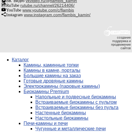
ВК Видео
vkvideo.ru/@flambis_kamin
RuTube
rutube.ru/channel/26214406/
YouTube
www.youtube.com/c/flambis
Instagram
www.instagram.com/flambis_kamin/
создание
поддержка и
продвижение
сайтов
Каталог
Камины, каминные топки
Камины в камне, порталы
Большие камины на заказ
Готовые дровяные камины
Электрокамины (паровые камины)
Биокамины Premium
Напольные и подвесные биокамины
Встраиваемые биокамины с пультом
Встраиваемые биокамины без пульта
Настенные биокамины
Настольные биокамины
Печи-камины и печи
Чугунные и металлические печи