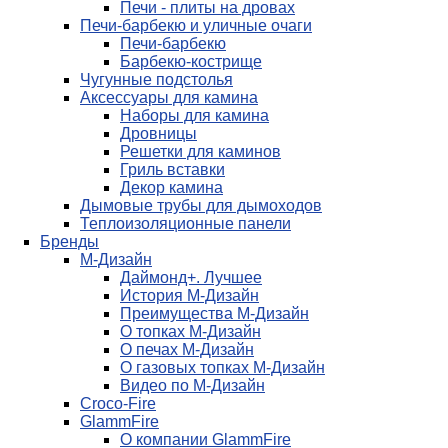
Печи - плиты на дровах
Печи-барбекю и уличные очаги
Печи-барбекю
Барбекю-кострище
Чугунные подстолья
Аксессуары для камина
Наборы для камина
Дровницы
Решетки для каминов
Гриль вставки
Декор камина
Дымовые трубы для дымоходов
Теплоизоляционные панели
Бренды
М-Дизайн
Даймонд+. Лучшее
История М-Дизайн
Преимущества М-Дизайн
О топках М-Дизайн
О печах М-Дизайн
О газовых топках М-Дизайн
Видео по М-Дизайн
Croco-Fire
GlammFire
О компании GlammFire