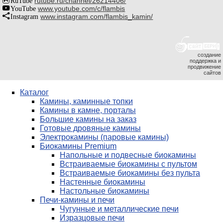
rutube.ru/channel/26214406/
YouTube
www.youtube.com/c/flambis
Instagram
www.instagram.com/flambis_kamin/
создание
поддержка и
продвижение
сайтов
Каталог
Камины, каминные топки
Камины в камне, порталы
Большие камины на заказ
Готовые дровяные камины
Электрокамины (паровые камины)
Биокамины Premium
Напольные и подвесные биокамины
Встраиваемые биокамины с пультом
Встраиваемые биокамины без пульта
Настенные биокамины
Настольные биокамины
Печи-камины и печи
Чугунные и металлические печи
Изразцовые печи