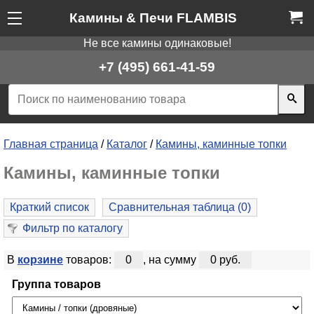
Камины & Печи FLAMBIS
Не все камины одинаковые!
+7 (495) 661-41-59
Главная страница
/
Каталог
/
Камины, каминные топки
Камины, каминные топки
Краткий список
Сравнительная таблица (
0
)
Фильтр по каталогу
В
корзине
товаров:
0
, на сумму
0 руб.
Группа товаров