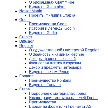
О биокаминах GlammFire
Видео по GlammFire
Nestor Martin
Проекты Филиппа Старка
Godin
Преимущества Godin
История и легенды Godin
Видео по Godin
Oranier
Diffusion
Regnier
О художественной мастерской Regnier
О фаянсовых каминах Regnier
Декоры фаянсовых печей
Фаянсовая плитка и изразцы
Декор и предметы интерьера
Видео по печам Ренье
Fontana
Преимущества Fontana
Видео по Fontana
Grena
Подробнее о материалах Грена
Иллюстрация монтажа панелей Грена
Преимущества
Варианты форм плит Гренамат AS