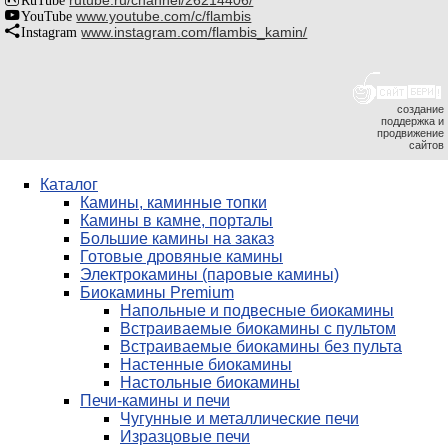
rutube.ru/channel/26214406/
YouTube
www.youtube.com/c/flambis
Instagram
www.instagram.com/flambis_kamin/
создание
поддержка и
продвижение
сайтов
Каталог
Камины, каминные топки
Камины в камне, порталы
Большие камины на заказ
Готовые дровяные камины
Электрокамины (паровые камины)
Биокамины Premium
Напольные и подвесные биокамины
Встраиваемые биокамины с пультом
Встраиваемые биокамины без пульта
Настенные биокамины
Настольные биокамины
Печи-камины и печи
Чугунные и металлические печи
Изразцовые печи