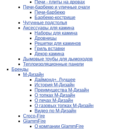
Печи - плиты на дровах
Печи-барбекю и уличные очаги
Печи-барбекю
Барбекю-кострище
Чугунные подстолья
Аксессуары для камина
Наборы для камина
Дровницы
Решетки для каминов
Гриль вставки
Декор камина
Дымовые трубы для дымоходов
Теплоизоляционные панели
Бренды
М-Дизайн
Даймонд+. Лучшее
История М-Дизайн
Преимущества М-Дизайн
О топках М-Дизайн
О печах М-Дизайн
О газовых топках М-Дизайн
Видео по М-Дизайн
Croco-Fire
GlammFire
О компании GlammFire