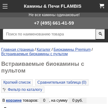
Камины & Печи FLAMBIS
Не все камины одинаковые!
+7 (495) 661-41-59
Главная страница
/
Каталог
/
Биокамины Premium
/
Встраиваемые биокамины с пультом
Встраиваемые биокамины с
пультом
Краткий список
Сравнительная таблица (
0
)
Фильтр по каталогу
В
корзине
товаров:
0
, на сумму
0 руб.