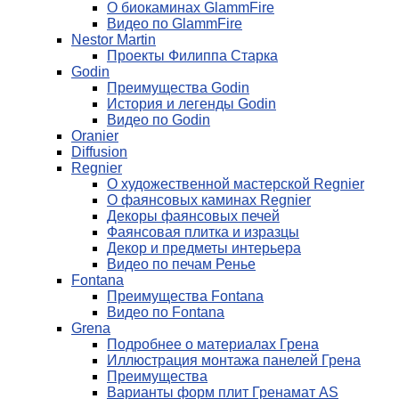
О биокаминах GlammFire
Видео по GlammFire
Nestor Martin
Проекты Филиппа Старка
Godin
Преимущества Godin
История и легенды Godin
Видео по Godin
Oranier
Diffusion
Regnier
О художественной мастерской Regnier
О фаянсовых каминах Regnier
Декоры фаянсовых печей
Фаянсовая плитка и изразцы
Декор и предметы интерьера
Видео по печам Ренье
Fontana
Преимущества Fontana
Видео по Fontana
Grena
Подробнее о материалах Грена
Иллюстрация монтажа панелей Грена
Преимущества
Варианты форм плит Гренамат AS