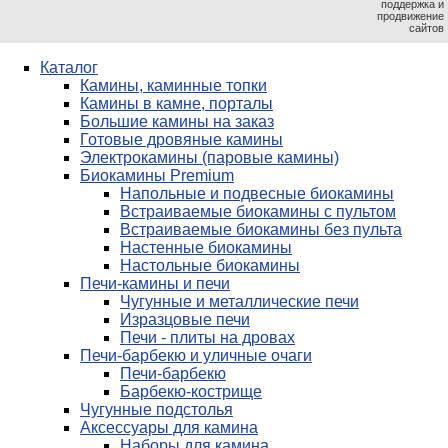
поддержка и
продвижение
сайтов
Каталог
Камины, каминные топки
Камины в камне, порталы
Большие камины на заказ
Готовые дровяные камины
Электрокамины (паровые камины)
Биокамины Premium
Напольные и подвесные биокамины
Встраиваемые биокамины с пультом
Встраиваемые биокамины без пульта
Настенные биокамины
Настольные биокамины
Печи-камины и печи
Чугунные и металлические печи
Изразцовые печи
Печи - плиты на дровах
Печи-барбекю и уличные очаги
Печи-барбекю
Барбекю-кострище
Чугунные подстолья
Аксессуары для камина
Наборы для камина