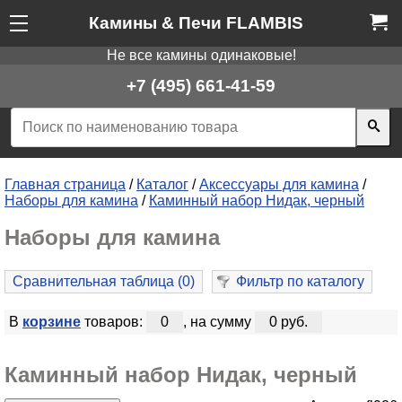
Камины & Печи FLAMBIS
Не все камины одинаковые!
+7 (495) 661-41-59
Главная страница
/
Каталог
/
Аксессуары для камина
/
Наборы для камина
/
Каминный набор Нидак, черный
Наборы для камина
Сравнительная таблица (
0
)
Фильтр по каталогу
В
корзине
товаров:
0
, на сумму
0 руб.
Каминный набор Нидак, черный