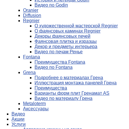
Видео по Godin
Oranier
Diffusion
Regnier
О художественной мастерской Regnier
О фаянсовых каминах Regnier
Декоры фаянсовых печей
Фаянсовая плитка и изразцы
Декор и предметы интерьера
Видео по печам Ренье
Fontana
Преимущества Fontana
Видео по Fontana
Grena
Подробнее о материалах Грена
Иллюстрация монтажа панелей Грена
Преимущества
Варианты форм плит Гренамат AS
Видео по материалу Грена
Metaloterm
Аксессуары
Видео
Акции
Услуги