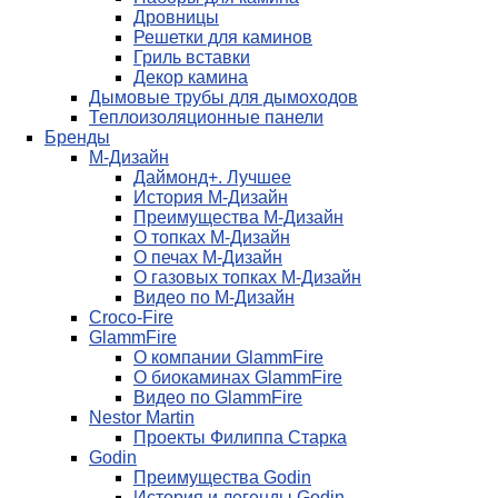
Дровницы
Решетки для каминов
Гриль вставки
Декор камина
Дымовые трубы для дымоходов
Теплоизоляционные панели
Бренды
М-Дизайн
Даймонд+. Лучшее
История М-Дизайн
Преимущества М-Дизайн
О топках М-Дизайн
О печах М-Дизайн
О газовых топках М-Дизайн
Видео по М-Дизайн
Croco-Fire
GlammFire
О компании GlammFire
О биокаминах GlammFire
Видео по GlammFire
Nestor Martin
Проекты Филиппа Старка
Godin
Преимущества Godin
История и легенды Godin