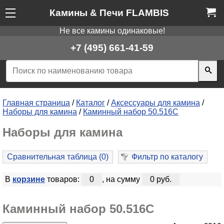
Камины & Печи FLAMBIS
Не все камины одинаковые!
+7 (495) 661-41-59
Главная страница
/
Каталог
/
Аксессуары для камина
/
Наборы для камина
/
Каминный набор 50.516C
Наборы для камина
Сравнительная таблица (
0
)
Фильтр по каталогу
В
корзине
товаров:
0
, на сумму
0 руб.
Каминный набор 50.516C