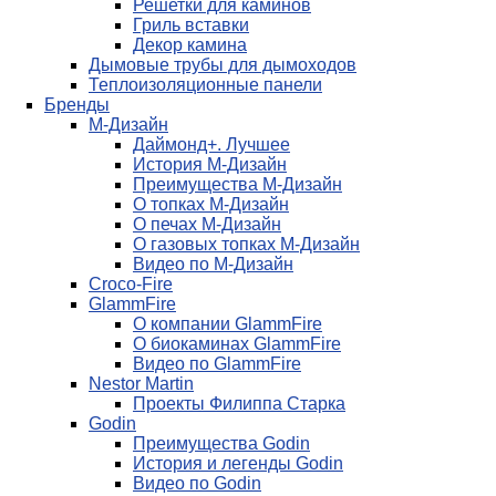
Решетки для каминов
Гриль вставки
Декор камина
Дымовые трубы для дымоходов
Теплоизоляционные панели
Бренды
М-Дизайн
Даймонд+. Лучшее
История М-Дизайн
Преимущества М-Дизайн
О топках М-Дизайн
О печах М-Дизайн
О газовых топках М-Дизайн
Видео по М-Дизайн
Croco-Fire
GlammFire
О компании GlammFire
О биокаминах GlammFire
Видео по GlammFire
Nestor Martin
Проекты Филиппа Старка
Godin
Преимущества Godin
История и легенды Godin
Видео по Godin