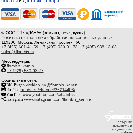
оплаты
и
доставке товара
.
© ООО ТПК «ДАНА» (камины, печи, кухни)
Политика в отношении обработки персональных данных
119296, Москва, Ленинский проспект, 66
+7 (495) 661-41-59
,
+7 (495) 930-01-73
,
+7 (495) 938-13-68
salon@flambis.ru
Мессенджеры:
flambis_kamin
+7 (929) 530-03-77
Социальные сети:
ВК Видео
vkvideo.ru/@flambis_kamin
RuTube
rutube.ru/channel/26214406/
YouTube
www.youtube.com/c/flambis
Instagram
www.instagram.com/flambis_kamin/
создание
поддержка и
продвижение
сайтов