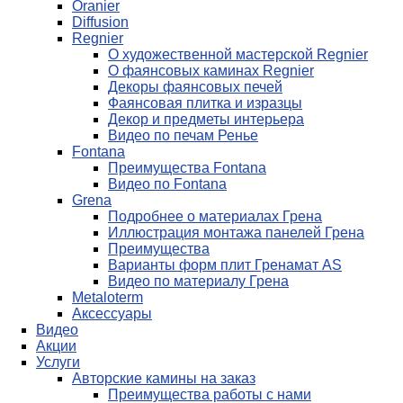
Oranier
Diffusion
Regnier
О художественной мастерской Regnier
О фаянсовых каминах Regnier
Декоры фаянсовых печей
Фаянсовая плитка и изразцы
Декор и предметы интерьера
Видео по печам Ренье
Fontana
Преимущества Fontana
Видео по Fontana
Grena
Подробнее о материалах Грена
Иллюстрация монтажа панелей Грена
Преимущества
Варианты форм плит Гренамат AS
Видео по материалу Грена
Metaloterm
Аксессуары
Видео
Акции
Услуги
Авторские камины на заказ
Преимущества работы с нами