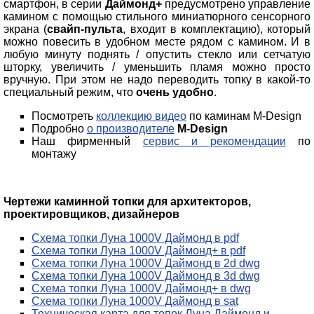
смартфон, в серии
Даймонд+
предусмотрено управление
камином с помощью стильного миниатюрного сенсорного
экрана (
свайп-пульта
, входит в комплектацию), который
можно повесить в удобном месте рядом с камином. И в
любую минуту поднять / опустить стекло или сетчатую
шторку, увеличить / уменьшить пламя можно просто
вручную. При этом не надо переводить топку в какой-то
специальный режим, что
очень удобно
.
Посмотреть
коллекцию видео
по каминам M-Design
Подробно
о производителе
M-Design
Наш фирменный
сервис и рекомендации
по
монтажу
Чертежи каминной топки для архитекторов,
проектировщиков, дизайнеров
Схема топки Луна 1000V Даймонд в pdf
Схема топки Луна 1000V Даймонд+ в pdf
Схема топки Луна 1000V Даймонд в 2d dwg
Схема топки Луна 1000V Даймонд в 3d dwg
Схема топки Луна 1000V Даймонд+ в dwg
Схема топки Луна 1000V Даймонд в sat
Техническая карта для топок Луна Даймонд и