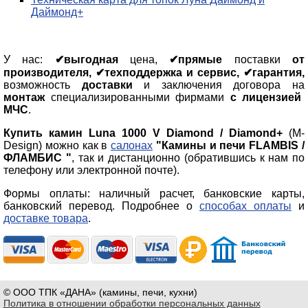
Даймонд+
У нас:
✔выгодная
цена,
✔прямые
поставки
от
производителя, ✔техподдержка и сервис, ✔гарантия,
возможность
доставки
и заключения договора на
монтаж
специализированными фирмами
с лицензией
МЧС
.
Купить камин Luna 1000 V Diamond / Diamond+
(M-
Design) можно как в
салонах
"Камины и печи FLAMBIS /
ФЛАМБИС "
, так и дистанционно (обратившись к нам по
телефону или электронной почте).
Формы оплаты: наличный расчет, банковские карты,
банковский перевод. Подробнее о
способах оплаты
и
доставке товара
.
© ООО ТПК «ДАНА» (камины, печи, кухни)
Политика в отношении обработки персональных данных