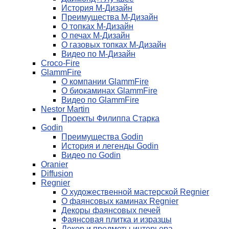
История М-Дизайн
Преимущества М-Дизайн
О топках М-Дизайн
О печах М-Дизайн
О газовых топках М-Дизайн
Видео по М-Дизайн
Croco-Fire
GlammFire
О компании GlammFire
О биокаминах GlammFire
Видео по GlammFire
Nestor Martin
Проекты Филиппа Старка
Godin
Преимущества Godin
История и легенды Godin
Видео по Godin
Oranier
Diffusion
Regnier
О художественной мастерской Regnier
О фаянсовых каминах Regnier
Декоры фаянсовых печей
Фаянсовая плитка и изразцы
Декор и предметы интерьера