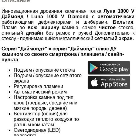
Описание
Инновационная дровяная каминная топка
Луна 1000 V
Даймонд / Luna 1000 V Diamond
с
автоматически
работающими дефлекторами и шиберами,
Бельгия
.
Пламя во
всю ширину
камина, самое
чистое
стекло,
стильный
дизайн
без рамок и ручек! Дополнительно к
стеклу - поднимающийся металлический
сетчатый экран
.
Серия "Даймонд+" = серия "Даймонд" плюс ДУ
камином со своего смартфона / планшета / свайп-
пульта:
Подъем / опускание стекла
Подъем / опускание сетчатого
экрана
Регулировка пламени
Автоматический режим
Настройка камина под тип
дров (твердые, средние или
мягкие породы дерева)
Вентилятор (опция) для
разводки теплого воздуха по
разным комнатам
Светодиодная (LED)
подсветка.