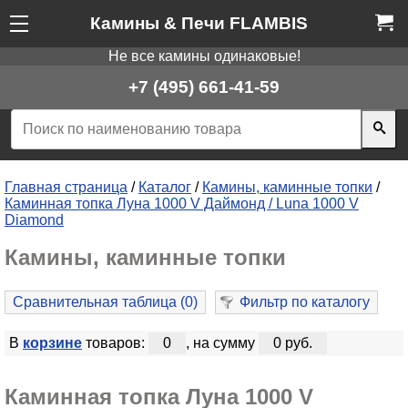
Камины & Печи FLAMBIS
Не все камины одинаковые!
+7 (495) 661-41-59
Главная страница
/
Каталог
/
Камины, каминные топки
/
Каминная топка Луна 1000 V Даймонд / Luna 1000 V
Diamond
Камины, каминные топки
Сравнительная таблица (
0
)
Фильтр по каталогу
В
корзине
товаров:
0
, на сумму
0 руб.
Каминная топка Луна 1000 V