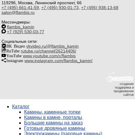
119296, Москва, Ленинский проспект, 66
+7 (495) 661-41-59
,
+7 (495) 930-01-73
,
+7 (495) 938-13-68
salon@flambis.ru
Мессенджеры:
flambis_kamin
+7 (929) 530-03-77
Социальные сети:
ВК Видео
vkvideo.ru/@flambis_kamin
RuTube
rutube.ru/channel/26214406/
YouTube
www.youtube.com/c/flambis
Instagram
www.instagram.com/flambis_kamin/
создание
поддержка и
продвижение
сайтов
Каталог
Камины, каминные топки
Камины в камне, порталы
Большие камины на заказ
Готовые дровяные камины
Электрокамины (паровые камины)