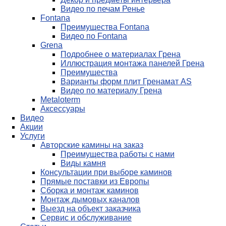
Видео по печам Ренье
Fontana
Преимущества Fontana
Видео по Fontana
Grena
Подробнее о материалах Грена
Иллюстрация монтажа панелей Грена
Преимущества
Варианты форм плит Гренамат AS
Видео по материалу Грена
Metaloterm
Аксессуары
Видео
Акции
Услуги
Авторские камины на заказ
Преимущества работы с нами
Виды камня
Консультации при выборе каминов
Прямые поставки из Европы
Сборка и монтаж каминов
Монтаж дымовых каналов
Выезд на объект заказчика
Сервис и обслуживание