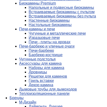
Биокамины Premium
Напольные и подвесные биокамины
Встраиваемые биокамины с пультом
Встраиваемые биокамины без пульта
Настенные биокамины
Настольные биокамины
Печи-камины и печи
Чугунные и металлические печи
Изразцовые печи
Печи - плиты на дровах
Печи-барбекю и уличные очаги
Печи-барбекю
Барбекю-кострище
Чугунные подстолья
Аксессуары для камина
Наборы для камина
Дровницы
Решетки для каминов
Гриль вставки
Декор камина
Дымовые трубы для дымоходов
Теплоизоляционные панели
Бренды
М-Дизайн
Даймонд+. Лучшее