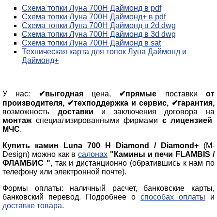
Схема топки Луна 700H Даймонд в pdf
Схема топки Луна 700H Даймонд+ в pdf
Схема топки Луна 700H Даймонд в 2d dwg
Схема топки Луна 700H Даймонд в 3d dwg
Схема топки Луна 700H Даймонд в sat
Техническая карта для топок Луна Даймонд и
Даймонд+
У нас:
✔выгодная
цена,
✔прямые
поставки
от
производителя, ✔техподдержка и сервис, ✔гарантия,
возможность
доставки
и заключения договора на
монтаж
специализированными фирмами
с лицензией
МЧС
.
Купить камин Luna 700 H Diamond / Diamond+
(M-
Design) можно как в
салонах
"Камины и печи FLAMBIS /
ФЛАМБИС "
, так и дистанционно (обратившись к нам по
телефону или электронной почте).
Формы оплаты: наличный расчет, банковские карты,
банковский перевод. Подробнее о
способах оплаты
и
доставке товара
.