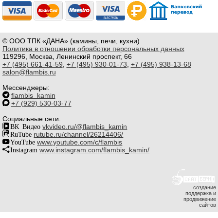
© ООО ТПК «ДАНА» (камины, печи, кухни)
Политика в отношении обработки персональных данных
119296, Москва, Ленинский проспект, 66
+7 (495) 661-41-59
,
+7 (495) 930-01-73
,
+7 (495) 938-13-68
salon@flambis.ru
Мессенджеры:
flambis_kamin
+7 (929) 530-03-77
Социальные сети:
ВК Видео
vkvideo.ru/@flambis_kamin
RuTube
rutube.ru/channel/26214406/
YouTube
www.youtube.com/c/flambis
Instagram
www.instagram.com/flambis_kamin/
создание
поддержка и
продвижение
сайтов