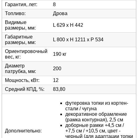
Гарантия, лет
:
8
Топливо
:
Дрова
Видимые
L 629 x H 442
размеры, мм
:
Габаритные
L 800 x H 1211 x P 534
размеры, мм
:
Ориентировочный
190 кг
вес, кг
:
Диаметр
200
патрубка, мм
:
Мощность, кВт
:
12
Средний КПД, %
:
83,80
футеровка топки из кортен-
стали / чугуна
декоративное обрамление
(рамка контурная), 2,5 см
доборные рамки +4,5 см /
Дополнительно
:
+7,5 см / +10,5 см, цвет -
черный (для адаптации топки