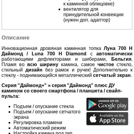
к каминной облицовке)
вентилятор для
принудительной конвекции
(нужен доп. адаптор)
Описание
Инновационная дровяная каминная топка
Луна 700 H
Даймонд / Luna 700 H Diamond
с
автоматически
работающими дефлекторами и шиберами,
Бельгия
.
Пламя во
всю ширину
камина, самое
чистое
стекло,
стильный
дизайн
без рамок и ручек! Дополнительно к
стеклу - поднимающийся металлический
сетчатый экран
.
Серия "Даймонд+" = серия "Даймонд" плюс ДУ
камином со своего смартфона / планшета / свайп-
пульта:
Подъем / опускание стекла
Подъем / опускание сетчатого
экрана
Регулировка пламени
Автоматический режим
Настройка камина под тип