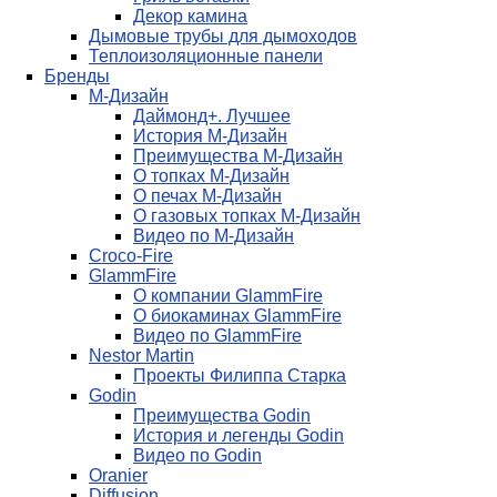
Декор камина
Дымовые трубы для дымоходов
Теплоизоляционные панели
Бренды
М-Дизайн
Даймонд+. Лучшее
История М-Дизайн
Преимущества М-Дизайн
О топках М-Дизайн
О печах М-Дизайн
О газовых топках М-Дизайн
Видео по М-Дизайн
Croco-Fire
GlammFire
О компании GlammFire
О биокаминах GlammFire
Видео по GlammFire
Nestor Martin
Проекты Филиппа Старка
Godin
Преимущества Godin
История и легенды Godin
Видео по Godin
Oranier
Diffusion