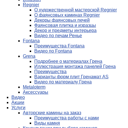
Regnier
О художественной мастерской Regnier
О фаянсовых каминах Regnier
Декоры фаянсовых печей
Фаянсовая плитка и изразцы
Декор и предметы интерьера
Видео по печам Ренье
Fontana
Преимущества Fontana
Видео по Fontana
Grena
Подробнее о материалах Грена
Иллюстрация монтажа панелей Грена
Преимущества
Варианты форм плит Гренамат AS
Видео по материалу Грена
Metaloterm
Аксессуары
Видео
Акции
Услуги
Авторские камины на заказ
Преимущества работы с нами
Виды камня