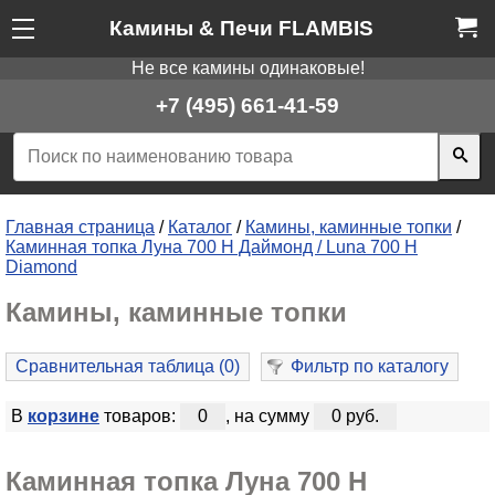
Камины & Печи FLAMBIS
Не все камины одинаковые!
+7 (495) 661-41-59
Главная страница
/
Каталог
/
Камины, каминные топки
/
Каминная топка Луна 700 H Даймонд / Luna 700 H
Diamond
Камины, каминные топки
Сравнительная таблица (
0
)
Фильтр по каталогу
В
корзине
товаров:
0
, на сумму
0 руб.
Каминная топка Луна 700 H