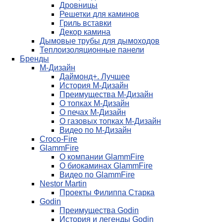
Дровницы
Решетки для каминов
Гриль вставки
Декор камина
Дымовые трубы для дымоходов
Теплоизоляционные панели
Бренды
М-Дизайн
Даймонд+. Лучшее
История М-Дизайн
Преимущества М-Дизайн
О топках М-Дизайн
О печах М-Дизайн
О газовых топках М-Дизайн
Видео по М-Дизайн
Croco-Fire
GlammFire
О компании GlammFire
О биокаминах GlammFire
Видео по GlammFire
Nestor Martin
Проекты Филиппа Старка
Godin
Преимущества Godin
История и легенды Godin