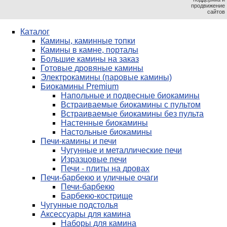
продвижение
сайтов
Каталог
Камины, каминные топки
Камины в камне, порталы
Большие камины на заказ
Готовые дровяные камины
Электрокамины (паровые камины)
Биокамины Premium
Напольные и подвесные биокамины
Встраиваемые биокамины с пультом
Встраиваемые биокамины без пульта
Настенные биокамины
Настольные биокамины
Печи-камины и печи
Чугунные и металлические печи
Изразцовые печи
Печи - плиты на дровах
Печи-барбекю и уличные очаги
Печи-барбекю
Барбекю-кострище
Чугунные подстолья
Аксессуары для камина
Наборы для камина