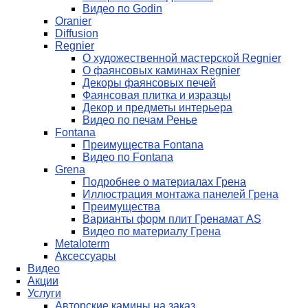
Видео по Godin
Oranier
Diffusion
Regnier
О художественной мастерской Regnier
О фаянсовых каминах Regnier
Декоры фаянсовых печей
Фаянсовая плитка и изразцы
Декор и предметы интерьера
Видео по печам Ренье
Fontana
Преимущества Fontana
Видео по Fontana
Grena
Подробнее о материалах Грена
Иллюстрация монтажа панелей Грена
Преимущества
Варианты форм плит Гренамат AS
Видео по материалу Грена
Metaloterm
Аксессуары
Видео
Акции
Услуги
Авторские камины на заказ