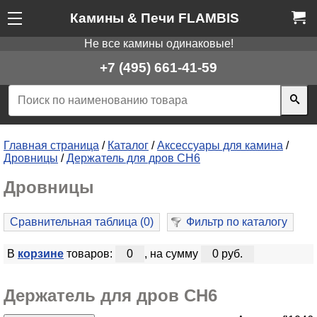
Камины & Печи FLAMBIS
Не все камины одинаковые!
+7 (495) 661-41-59
Главная страница
/
Каталог
/
Аксессуары для камина
/
Дровницы
/
Держатель для дров CH6
Дровницы
Сравнительная таблица (
0
)
Фильтр по каталогу
В
корзине
товаров:
0
, на сумму
0 руб.
Держатель для дров CH6