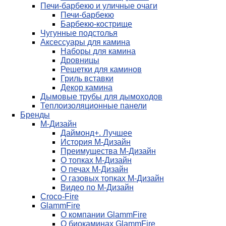
Печи-барбекю и уличные очаги
Печи-барбекю
Барбекю-кострище
Чугунные подстолья
Аксессуары для камина
Наборы для камина
Дровницы
Решетки для каминов
Гриль вставки
Декор камина
Дымовые трубы для дымоходов
Теплоизоляционные панели
Бренды
М-Дизайн
Даймонд+. Лучшее
История М-Дизайн
Преимущества М-Дизайн
О топках М-Дизайн
О печах М-Дизайн
О газовых топках М-Дизайн
Видео по М-Дизайн
Croco-Fire
GlammFire
О компании GlammFire
О биокаминах GlammFire