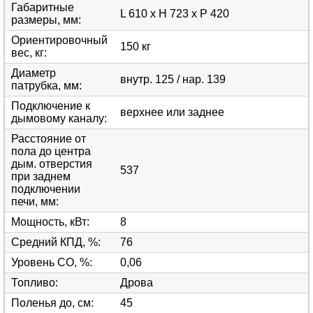
Габаритные
L 610 x H 723 x P 420
размеры, мм
:
Ориентировочный
150 кг
вес, кг
:
Диаметр
внутр. 125 / нар. 139
патрубка, мм
:
Подключение к
верхнее или заднее
дымовому каналу
:
Расстояние от
пола до центра
дым. отверстия
537
при заднем
подключении
печи, мм
:
Мощность, кВт
:
8
Средний КПД, %
:
76
Уровень СО, %
:
0,06
Топливо
:
Дрова
Поленья до, см
:
45