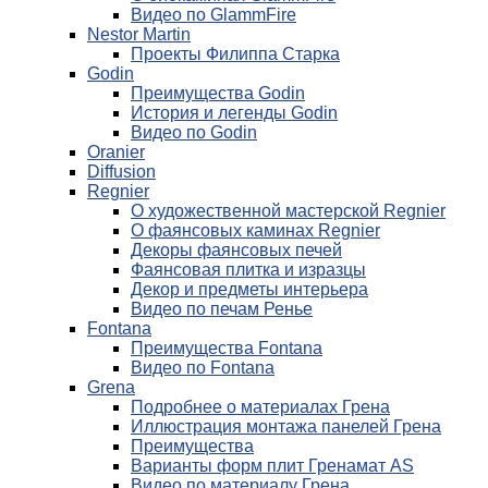
Видео по GlammFire
Nestor Martin
Проекты Филиппа Старка
Godin
Преимущества Godin
История и легенды Godin
Видео по Godin
Oranier
Diffusion
Regnier
О художественной мастерской Regnier
О фаянсовых каминах Regnier
Декоры фаянсовых печей
Фаянсовая плитка и изразцы
Декор и предметы интерьера
Видео по печам Ренье
Fontana
Преимущества Fontana
Видео по Fontana
Grena
Подробнее о материалах Грена
Иллюстрация монтажа панелей Грена
Преимущества
Варианты форм плит Гренамат AS
Видео по материалу Грена