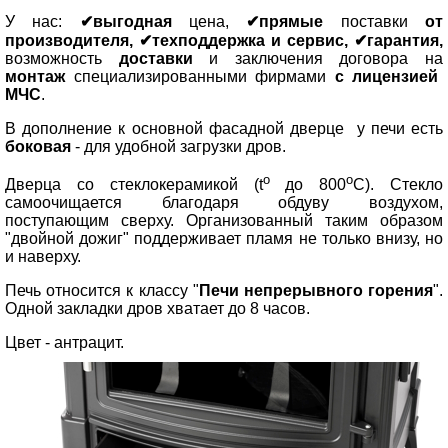
У нас:
✔выгодная
цена,
✔прямые
поставки
от
производителя, ✔техподдержка и сервис, ✔гарантия,
возможность
доставки
и заключения договора на
монтаж
специализированными фирмами
с лицензией
МЧС
.
В дополнение к основной фасадной дверце у печи есть
боковая
- для удобной загрузки дров.
о
о
Дверца со стеклокерамикой (t
до 800
С). Стекло
самоочищается благодаря обдуву воздухом,
поступающим сверху. Организованный таким образом
"двойной дожиг" поддерживает пламя не только внизу, но
и наверху.
Печь относится к классу "
Печи непрерывного горения
".
Одной закладки дров хватает до 8 часов.
Цвет - антрацит.