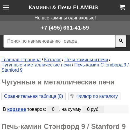
Камины & Печи FLAMBIS
Не все камины одинаковые!
+7 (495) 661-41-59
Главная страница
/
Каталог
/
Печи-камины и печи
/
Чугунные и металлические печи
/
Печь-камин Стэнфорд 9 /
Stanford 9
Чугунные и металлические печи
Сравнительная таблица (
0
)
Фильтр по каталогу
В
корзине
товаров:
0
, на сумму
0 руб.
Печь-камин Стэнфорд 9 / Stanford 9