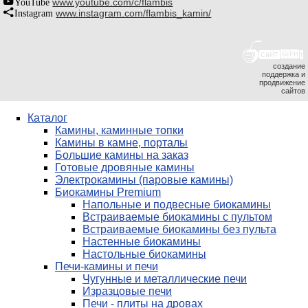
YouTube
www.youtube.com/c/flambis
Instagram
www.instagram.com/flambis_kamin/
создание
поддержка и
продвижение
сайтов
Каталог
Камины, каминные топки
Камины в камне, порталы
Большие камины на заказ
Готовые дровяные камины
Электрокамины (паровые камины)
Биокамины Premium
Напольные и подвесные биокамины
Встраиваемые биокамины с пультом
Встраиваемые биокамины без пульта
Настенные биокамины
Настольные биокамины
Печи-камины и печи
Чугунные и металлические печи
Изразцовые печи
Печи - плиты на дровах