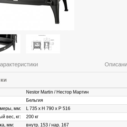
арактеристики
Описан
ики
Nestor Martin / Нестор Мартин
Бельгия
змеры, мм
:
L 735 x H 790 x P 516
й вес, кг
:
200 кг
ка, мм
:
внутр. 153 / нар. 167