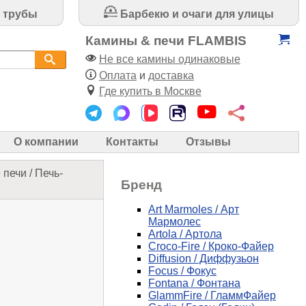
 трубы
Барбекю и очаги для улицы
Камины & печи FLAMBIS
Не все камины одинаковые
Оплата
и
доставка
Где купить в Москве
О компании
Контакты
Отзывы
 печи
/
Печь-
Бренд
Art Marmoles / Арт
Мармолес
Artola / Артола
Croco-Fire / Кроко-Файер
Diffusion / Диффузьон
Focus / Фокус
Fontana / Фонтана
GlammFire / ГламмФайер