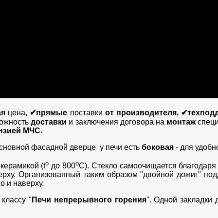
ая
цена,
✔прямые
поставки
от производителя, ✔техподд
ожность
доставки
и заключения договора на
монтаж
спец
нзией МЧС
.
основной фасадной дверце у печи есть
боковая
- для удобн
о
о
керамикой (t
до 800
С). Стекло самоочищается благодаря
рху. Организованный таким образом "двойной дожиг" по
но и наверху.
 классу "
Печи непрерывного горения
". Одной закладки 