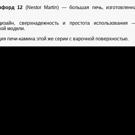
нфорд 12
(Nestor Martin)
—
большая печь, изготовлен
.
изайн, сверхнадежность и простота использования
ной модели.
ция печи-камина этой же серии с варочной поверхностью.