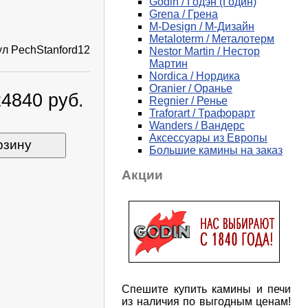
Godin / Годэн (Годин)
Grena / Грена
M-Design / М-Дизайн
Metaloterm / Металотерм
ул
PechStanford12
Nestor Martin / Нестор
Мартин
Nordica / Нордика
Oranier / Оранье
24840 руб.
Regnier / Ренье
Traforart / Трафорарт
Wanders / Вандерс
Аксессуары из Европы
рзину
Большие камины на заказ
Акции
Спешите купить камины и печи
из наличия по выгодным ценам!