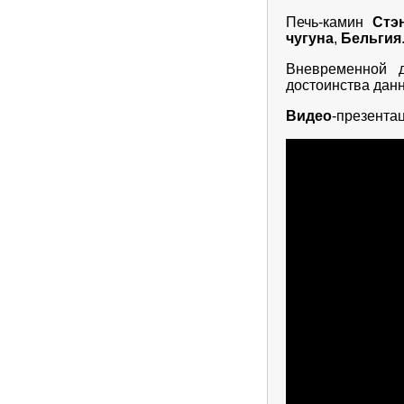
Печь-камин
Стэ
чугуна
,
Бельгия
Вневременной д
достоинства дан
Видео
-презента