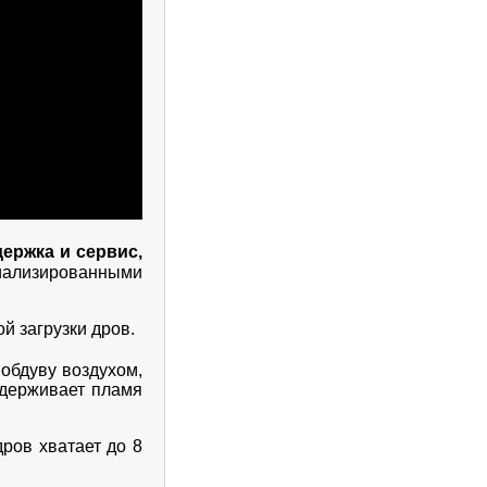
ержка и сервис,
иализированными
ой загрузки дров.
 обдуву воздухом,
ддерживает пламя
дров хватает до 8