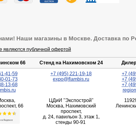
нами! Наши магазины в Москве. Доставка по Р
не являются публичной офертой
нинском 66
Стенд на Нахимовском 24
Дилер
61-41-59
+7 (495) 221-19-18
+7 (49
30-01-73
expo@flambis.ru
+7 (49
38-13-68
+7 (49
mbis.ru
regio
Москва,
ЦДиИ "Экспострой"
1192
оспект, 66
Москва, Нахимовский
Ленински
проспект,
д. 24, павильон 3, этаж 1,
стенды 90-91