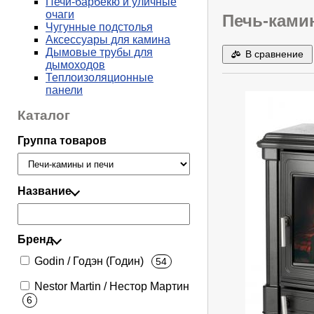
Печи-барбекю и уличные
очаги
Печь-камин
Чугунные подстолья
Аксессуары для камина
Дымовые трубы для
В сравнение
дымоходов
Теплоизоляционные
панели
Каталог
Группа товаров
Название
Бренд
Godin / Годэн (Годин)
54
Nestor Martin / Нестор Мартин
6