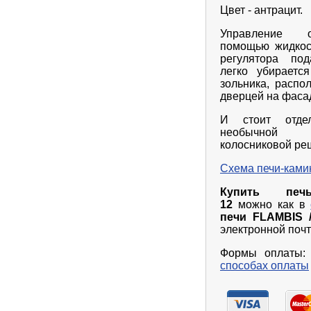
Цвет - антрацит.
Управление о
помощью жидко
регулятора под
легко убираетс
зольника, распо
дверцей на фасад
И стоит отде
необычной 
колосниковой ре
Схема печи-камин
Купить печь
12
можно как в
печи FLAMBIS
электронной почт
Формы оплаты: 
способах оплаты