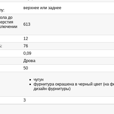
верхнее или заднее
лу
:
пола до
верстия
613
ключении
12
%
:
76
0,09
Дрова
50
чугун
фурнитура окрашена в черный цвет (на ф
дизайн фурнитуры)
3