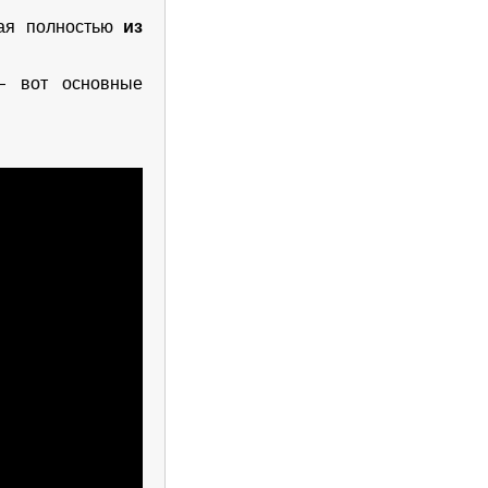
ная полностью
из
 — вот основные