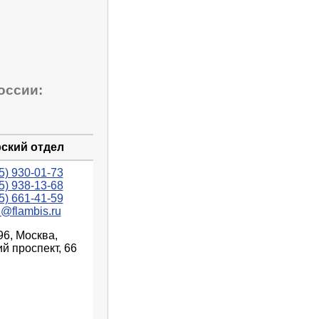
оссии:
ский отдел
5) 930-01-73
5) 938-13-68
5) 661-41-59
n@flambis.ru
96, Москва,
й проспект, 66