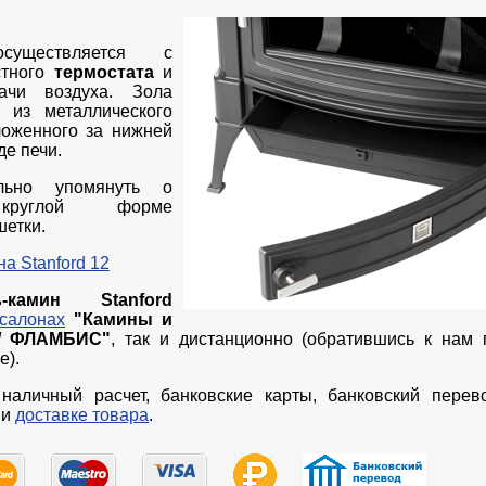
существляется с
стного
термостата
и
ачи воздуха. Зола
я из металлического
ложенного за нижней
е печи.
льно упомянуть о
круглой форме
шетки.
а Stanford 12
-камин Stanford
салонах
"Камины и
 / ФЛАМБИС"
, так и дистанционно (обратившись к нам
е).
наличный расчет, банковские карты, банковский перев
и
доставке товара
.