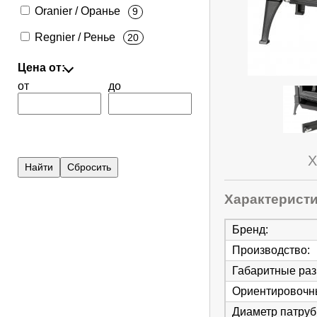
Oranier / Оранье
9
Regnier / Ренье
20
Цена от:
от
до
Х
Характерист
Бренд
:
Производство
:
Габаритные ра
Ориентировочны
Диаметр патруб