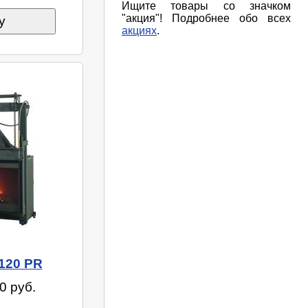
Ищите товары со значком
"акция"! Подробнее обо всех
у
акциях
.
120 PR
0 руб.