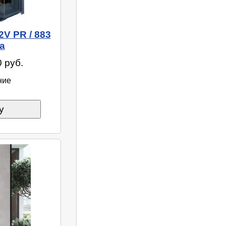
2V PR / 883
а
 руб.
ние
у