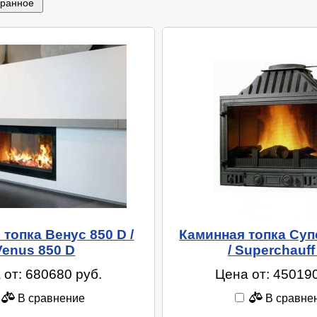
бранное
топка Венус 850 D /
Каминная топка Су
Venus 850 D
/ Superchauff
 от: 680680 руб.
Цена от: 450190
В сравнение
В сравне