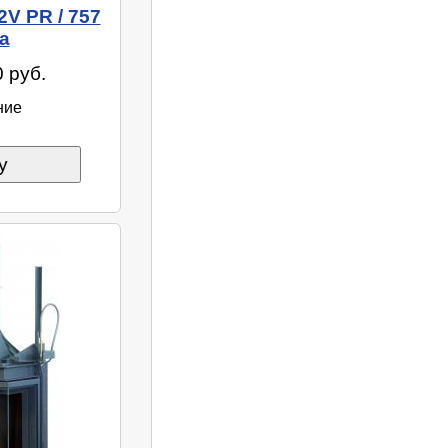
2V PR / 757
а
 руб.
ние
у