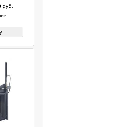
 руб.
ние
у