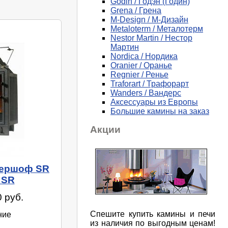
Godin / Годэн (Годин)
Grena / Грена
M-Design / М-Дизайн
Metaloterm / Металотерм
Nestor Martin / Нестор
Мартин
Nordica / Нордика
Oranier / Оранье
Regnier / Ренье
Traforart / Трафорарт
Wanders / Вандерс
Аксессуары из Европы
Большие камины на заказ
Акции
першоф SR
 SR
 руб.
Спешите купить камины и печи
ние
из наличия по выгодным ценам!