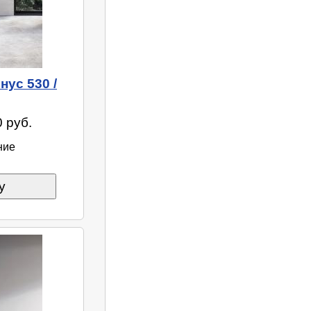
нус 530 /
 руб.
ние
у