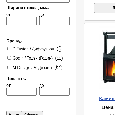
Ширина стекла, мм
от
до
Бренд
Diffusion / Диффузьон
3
Godin / Годэн (Годин)
11
M-Design / М-Дизайн
52
Цена от:
от
до
Камин
Цена 