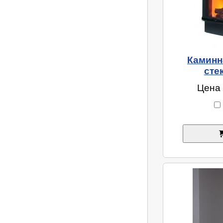
Каминна
сте
Цена 