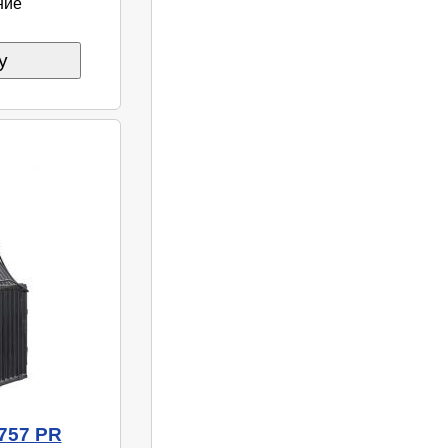
ние
у
757 PR