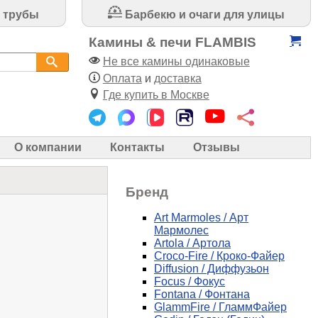
 трубы
Барбекю и очаги для улицы
Камины & печи FLAMBIS
Не все камины одинаковые
Оплата
и
доставка
Где купить в Москве
О компании
Контакты
Отзывы
Бренд
Art Marmoles / Арт
Мармолес
Artola / Артола
Croco-Fire / Кроко-Файер
Diffusion / Диффузьон
Focus / Фокус
Fontana / Фонтана
GlammFire / ГламмФайер