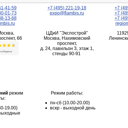
61-41-59
+7 (495) 221-19-18
+7 (49
30-01-73
expo@flambis.ru
+7 (49
38-13-68
+7 (49
mbis.ru
regio
Москва,
ЦДиИ "Экспострой"
1192
оспект, 66
Москва, Нахимовский
Ленински
проспект,
д. 24, павильон 3, этаж 1,
стенды 90-91
ний
режим
Режим работы:
ты:
пн
-сб
(10.00-20.00)
30-19.00)
вскр - выходной день
- выходные