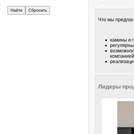
Что мы предла
камины и 
регулярны
возможнос
компание
реализаци
Лидеры про