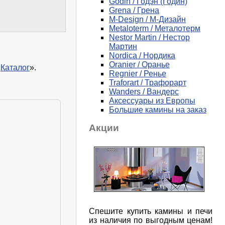
Godin / Годэн (Годин)
Grena / Грена
M-Design / М-Дизайн
Metaloterm / Металотерм
Nestor Martin / Нестор
Мартин
Nordica / Нордика
Oranier / Оранье
«
Каталог
».
Regnier / Ренье
Traforart / Трафорарт
Wanders / Вандерс
Аксессуары из Европы
Большие камины на заказ
Акции
Спешите купить камины и печи
из наличия по выгодным ценам!