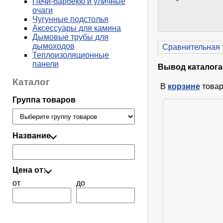
Печи-барбекю и уличные
очаги
Чугунные подстолья
Аксессуары для камина
Дымовые трубы для
дымоходов
Сравнительная 
Теплоизоляционные
панели
Вывод каталога
Каталог
В
корзине
товар
Группа товаров
Название
Цена от:
от
до