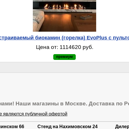
страиваемый биокамин (горелка) EvoPlus с пульт
Цена от: 1114620 руб.
премиум
нами! Наши магазины в Москве. Доставка по Р
не являются публичной офертой
нинском 66
Стенд на Нахимовском 24
Дилер