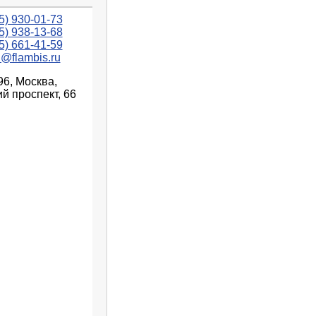
5) 930-01-73
5) 938-13-68
5) 661-41-59
n@flambis.ru
96, Москва,
й проспект, 66