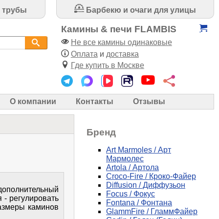
 трубы
Барбекю и очаги для улицы
Камины & печи FLAMBIS
Не все камины одинаковые
Оплата
и
доставка
Где купить в Москве
О компании
Контакты
Отзывы
Бренд
Art Marmoles / Арт
Мармолес
Artola / Артола
Croco-Fire / Кроко-Файер
Diffusion / Диффузьон
и дополнительный
Focus / Фокус
 - регулировать
Fontana / Фонтана
Размеры каминов
GlammFire / ГламмФайер