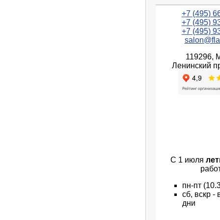
+7 (495) 6
+7 (495) 9
+7 (495) 9
salon@fla
119296, 
Ленинский пр
С 1 июля
лет
рабо
пн
-пт
(10.
сб, вскр 
дни