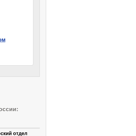
ом
оссии:
ский отдел